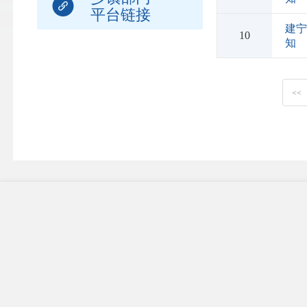
平台链接
建
10
知
<<
省内地市
三明区县
联系我们
|
站点地图
|
使用帮助
|
隐私声明
网站标识码： 3504300032
闽公网安备号：
35043002000005