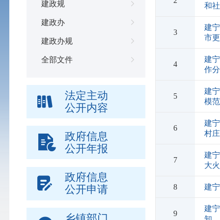
2
建政规
和
建政办
建宁
3
市
建政办规
建
全部文件
4
作
建宁
法定主动
5
模
公开内容
建
6
村庄
政府信息
公开年报
建
7
大
政府信息
8
建
公开申请
建
9
乡镇部门
知