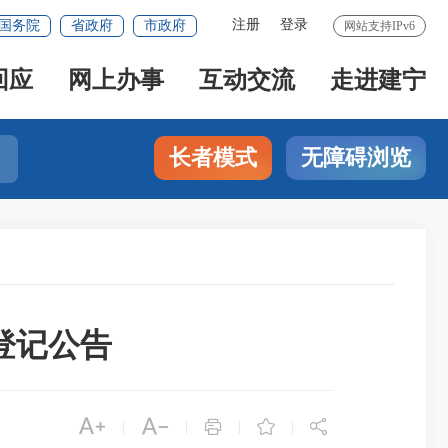
注册
登录
国务院
省政府
市政府
网站支持IPv6
回应
网上办事
互动交流
走进建宁
长者模式
无障碍浏览
登记公告





|
|
|
|