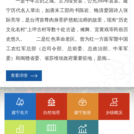
一是千年古韵之城。古为绥安县，公元260年置县。建
宁历代名人辈出，如唐末工部尚书陈岩、晚清爱国诗人张
际亮等，是台湾首尊肉身菩萨慈航法师的故里，现有“历史
文化名村”上坪古村等数十处古迹，傩舞、宜黄戏等民俗历
史悠久。 二是红色革命老区。曾为红一方面军暨中国
工农红军总部（总司令部、总前委、总政治部、中革军
委）和闽赣省委、省苏维埃政府重要驻地，是闽...
查看详情
建宁名片
自然地理
建宁旅游
乡镇概况