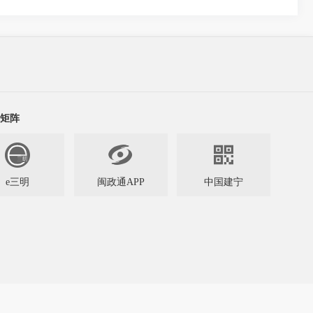
矩阵


e三明
闽政通APP
中国建宁