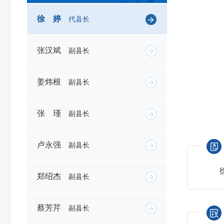
徐 婷
代县长
张汉斌
副县长
姜炜根
副县长
张 瑾
副县长
卢永强
副县长
郑绍杰
副县长
蔡芳芹
副县长