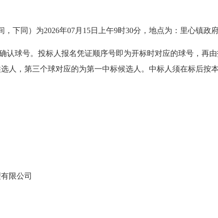
间，下同）为
2026年07月15日上午9时30分
，地点为：
里心镇政
确认球号。投标人报名凭证顺序号即为开标时对应的球号，再由
候选人，第三个球对应的为第一中标候选人。中标人须在标后按
理有限公司