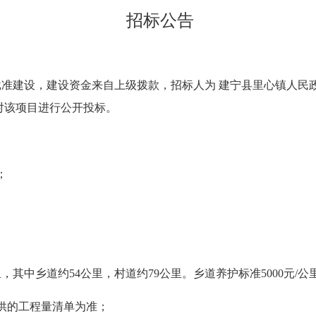
招标公告
批准建设，建设资金来自
上级拨款
，招标人为
建宁县里心镇人民
对该项目进行公开投标。
；
，其中乡道约54公里，村道约79公里。乡道养护标准5000元/公里
供的工程量清单为准；