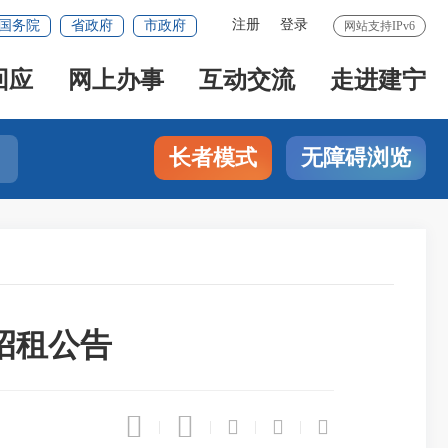
注册
登录
国务院
省政府
市政府
网站支持IPv6
回应
网上办事
互动交流
走进建宁
长者模式
无障碍浏览
招租公告





|
|
|
|