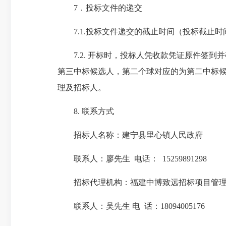
7．投标文件的递交
7.1.投标文件递交的
截止
时间（投标
截止
时
7.2.
开标时，投标人凭收款凭证原件签到并
第三中标候选人，第
二个
球对应的为第二中标
理及招标人。
8. 联系方式
招标人名称：
建宁县里心镇人民政府
联系人：
廖先生
电话：
15259891298
招标代理机构：
福建中博致远招标项目管
联系人：
吴先生
电 话：
18094005176