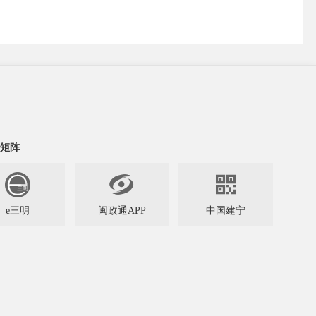
矩阵


e三明
闽政通APP
中国建宁