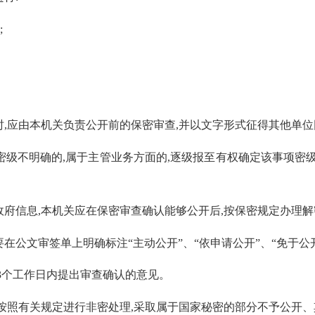
见
;
时
,
应由本机关负责公开前的保密审查
,
并以文字形式征得其他单位
密级不明确的
,
属于主管业务方面的
,
逐级报至有权确定该事项密
政府信息
,
本机关应在保密审查确认能够公开后
,
按保密规定办理解
要在公文审签单上明确标注
“
主动公开
”
、
“
依申请公开
”
、
“
免于公
3
个工作日内提出审查确认的意见。
按照有关规定进行非密处理
,
采取属于国家秘密的部分不予公开、