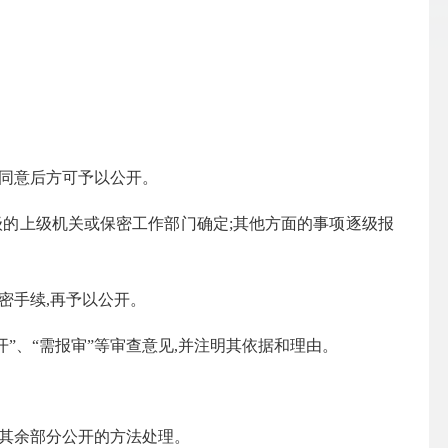
同意后方可予以公开。
级的上级机关或保密工作部门确定
;
其他方面的事项逐级报
密手续
,
再予以公开。
开
”
、
“
需报审
”
等审查意见
,
并注明其依据和理由。
其余部分公开的方法处理。