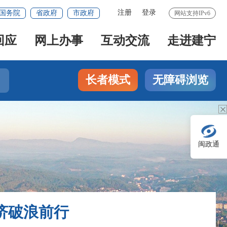
注册
登录
国务院
省政府
市政府
网站支持IPv6
回应
网上办事
互动交流
走进建宁
长者模式
无障碍浏览
闽政通
济破浪前行