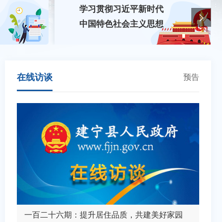
学习贯彻习近平新时代
中国特色社会主义思想
在线访谈
预告
03-06
建宁县民政和人力资源社会保障局关于同意李贤铭等3位同志按期转正定级的通知
建宁县应急
09-23
建宁县民政和人力资源社会保障局关于聘用苏欣茹等26位同志为事业单位工作人员...
政府工作报告
建宁县发
立变更
年检年审
财务税务
准营准办
09-18
建宁县民政和人力资源社会保障局关于同意张勇等52位同志按期转正定级的通知
政府工作报告
建宁县文
09-17
建宁县民政和人力资源社会保障局关于公布谢春红等6位同志农业技术中、初级职务...
08-29
建宁县民政和人力资源社会保障局关于公布卢英姬等4位同志中学高级教师职务任职...
政府工作报告
建宁县财
项审批
资质认证
建设管理
人力资源
08-29
建宁县民政和人力资源社会保障局关于公布王邦成同志林业专业高级工程师职称的通知
建宁县自然
一百二十六期：提升居住品质，共建美好家园