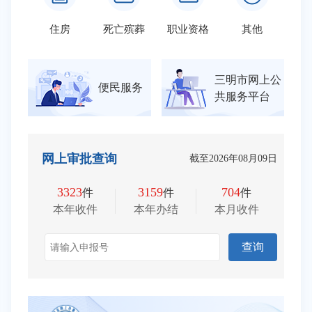
住房
死亡殡葬
职业资格
其他
安
06-16
宁县2026年秋季初中七年级招生方案
03-13
建宁县教育局召开2026年全县教育工作会
无偿献血者用
三明市网上公
便民服务
03-13
建宁县教育局召开福建富闽基金会资助学子座谈会
无偿献血者优
共服务平台
03-13
宁县教育局“教育讲坛”第十七期开讲
03-13
建宁县：整治寒假校外培训 护航学生平安假期
网上审批查询
截至
2026年08月09日
12-24
建宁县举行2025年小规模学校办学质量提升现场会
3323
3159
704
件
件
件
12-24
山海情深 丰宁同行 丰泽组织教师到建宁开展“送培送教”活动
本年收件
本年办结
本月收件
12-24
宁县教育系统举办全员危机干预培训
查询
12-24
学习贯彻党的二十届四中全会精神县委宣讲团报告会走进建宁县城关中学