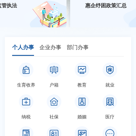
监管执法
惠企纾困政策汇总
个人办事
企业办事
部门办事
08-07
建宁县实验幼儿园关于塑胶面层、人造草坪及遮雨棚采购项目中标结果公告
08-07
建宁县伊家中心小学教学楼维修改造项目中标结果公示
生育收养
户籍
教育
就业
设
08-07
建宁县溪口镇渠村养老服务中心注销登记公告
08-06
建宁县建设工程质量检测有限公司关于沥青仪器检测设备采购（重新招标）中标结果变更公示
08-06
建宁县城关中学教学综合楼改造项目中标候选人及中标结果公示
纳税
社保
婚姻
医疗
立
08-06
建宁县2026年新招教师体检结果的通告（三）