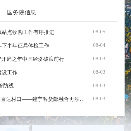
国务院信息
08-05
镇站点收购工作有序推进
08-04
6年下半年征兵体检工作
省
08-03
”开局之年中国经济破浪前行
赵
08-03
建设工作
统
08-03
管防线
全
08-03
媒体看建宁 | 快件统一分拣直达村口——建宁客货邮融合再添新模式
省