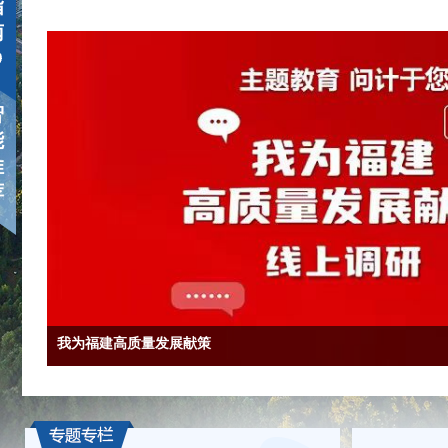
指
南
智
能
推
荐
“@国务院 我来说”
我为福建高质量发展献策
新版闽政通APP新增“福建易企办”服务专区
公德在我心 文明贵在行