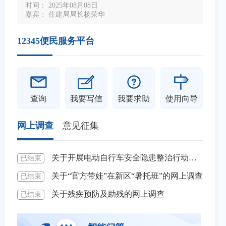
时间： 2025年08月08日
嘉宾： 住建局局长杨荣华
建宁县人
全防护
环保绿化
土地房产
其他
06-23
建宁县卫生健康局关于城区生活饮用水卫生质量监督监测结果公告（20260609）
2026年上半年建宁县经
12345便民服务平台
05-21
血减免政策
2026年6月建宁统计月报
05-21
待政策
05-21
【国家基本公共卫生服务】@建宁65+长者！老年人健康管理服务，不花一分钱
2026年一季度建宁县经
查询
我要写信
我要求助
使用向导
03-02
建宁县卫生健康局关于城区生活饮用水卫生质量监督监测结果公告（20260120）
2026年3月建宁统计月报
网上调查
意见征集
02-27
【国家基本公共卫生服务】免费！2026年十二类基本公卫服务，守护你我全生命周期
2026年2月建宁统计月报
11-27
福建省三明市提供流感疫苗接种服务的基层医疗卫生机构名单
2024年建宁统计年鉴
关于开展电动自行车安全隐患整治行动的网上调查
已结束
已结
11-26
建宁县卫健领域隐患问题和整改落实台账
2025年8月建宁统计月报
关于“官方带娃”在新区“暑托班”的网上调查
已结束
已结
11-26
2025年建宁县卫生健康领域双随机监督抽查结果公示
2025年7月建宁统计月报
关于残疾预防及助残的网上调查
已结束
已结