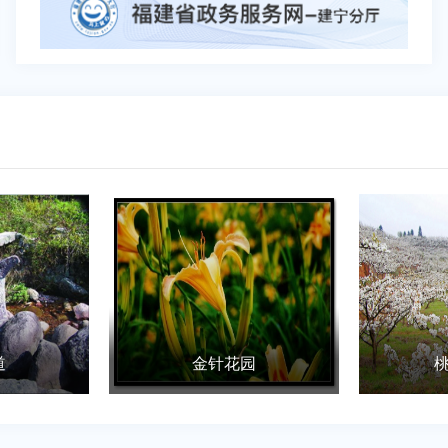
花园
桃梨观赏园