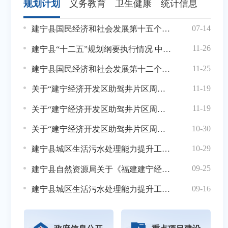
规划计划
义务教育
卫生健康
统计信息
07-14
建宁县国民经济和社会发展第十五个五年规划纲要
建
11-26
建宁县“十二五”规划纲要执行情况 中期评估报告
11-25
建宁县国民经济和社会发展第十二个五年规划纲要
11-19
关于“建宁经济开发区助驾井片区周边配套设施建设项目—公共绿地及其附属设施项目”选址的批前公示
建
11-19
关于“建宁经济开发区助驾井片区周边配套设施建设项目—创新路周边场地配套设施项目”选址的批前公示
10-30
关于“建宁经济开发区助驾井片区周边配套设施建设项目”选址的批前公示
10-29
建宁县城区生活污水处理能力提升工程(一期)--中山路管网更新改造项目建设工程规划许可证批前公示
09-25
建宁县自然资源局关于《福建建宁经济开发区局部地块控制性详细规划——动态维护》草案公示
建
09-16
建宁县城区生活污水处理能力提升工程建设工程规划许可证批前公示