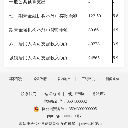
一般公共预算支出
-
-
七、期末金融机构本外币存款余额
122.50
6.8
期末金融机构本外币贷款余额
80.66
4.9
八、居民人均可支配收入(元)
40238
3.9
城镇居民人均可支配收入(元)
24865
6.9
国家部委
省级政府
省内地市
三明区县
新闻媒体
联系我们
|
站点地图
|
使用帮助
|
隐私声明
网站标识码： 3504300032
闽公网安备号：
35043002000005
闽ICP备11008513号-1
网站违法和不良信息举报方式 邮箱：jnzfwz@163.com