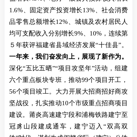
1.6
%
、固定资产投资增长
13
%
、社会消费
品零售总额增长
12
%
、城镇及农村居民人
均可支配收入分别增长
9
%
、
10
%
，连续第
５年获评福建省县域经济发展
“十佳县”。
一年来，我们奋发向上，展现了新作为。
深化
“五比五晒”“项目攻坚年”活动，组建
六个重点板块专班，推动99个项目开工，
56个项目竣工。大力开展大招商招好商攻
坚战役，扎实推动10个市级重点招商项目
建设。莆炎高速建宁段和浦梅铁路建宁至
冠豸山段建成通车，建宁迈入“双高双