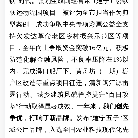
铁”时代。谋划生成闽赣省际（建宁）公铁
联运物流园项目，被评为全市担当作为典
型案例。成功争取中央专项彩票公益金支
持欠发达革命老区乡村振兴示范区等项
目，全年向上争取资金突破16亿元。积极
防范化解金融风险，不良率压降在1%以
内。完成溪口船厂下、黄舟坊（一期）棚
户区改造
等重点
项目
征迁，清新闽江源雷
霆行动、城乡建筑风貌管控提升
“百日攻
坚”行动取得显著成效。
一年来，我们创先
争优，打响了新品牌。
发布
“建宁五子”区
域公用品牌，入选全国农业科技现代化先