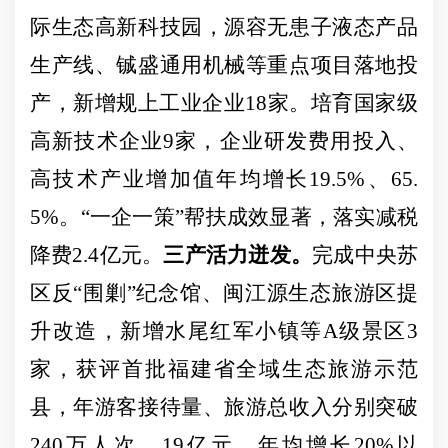
际生态高新科技园，源容无患子液态产品
生产线、铖盛通用机械等重点项目落地投
产，
新增规上工业企业
18家。培育国家级
高新技术企业9家，企业研发费用投入、
高技术产业增加值年均增长19.5%、65.
5%。
“一企一策”
帮扶成效显著
，
落实减税
降费
2.4亿元
。
三产活力迸发。
完成中央苏
区反
“围剿”纪念馆、闽江源生态旅游区
提
升改造，新增水尾红军小镇等
A级景区3
家，获评首批福建省全域生态旅游示范
县，年游客接待量、旅游总收入分别突破
240万人次、19亿元，年均增长20%以