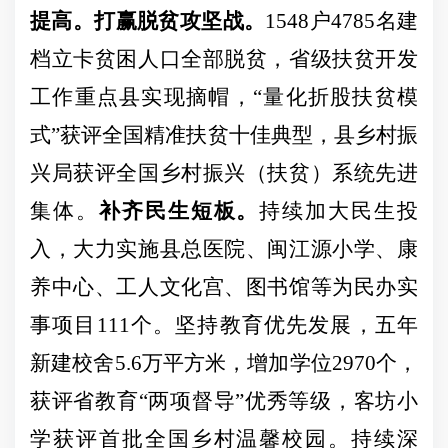
提高。
打赢脱贫攻坚战。
1548户4785名建
档立卡贫困人口全部脱贫，省级扶贫开发
工作重点县实
现摘帽，
“量化折股扶贫模
式”获评全国精准扶贫十佳典型，县乡村振
兴局获评全国乡村振兴（扶贫）系统先进
集体。
补齐民生短板。
持续加大民生投
入，大力实施县总医院、闽江源小学、康
养中心、工人文化宫、图书馆等为民办实
事项目
111个。坚持教育优先发展，五年
新
建校舍
5.6
万平方米，增加学位
2970个，
获评省教育“两项督导”优秀等级，客坊小
学获评首批全国乡村温馨校园。持续深