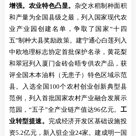
增强。
农业特色凸显。
杂交水稻制种面积
和产量为全国县级之最，列入国家现代农
业产业园创建名
单，争取了国家
“十四
五”制种大县奖励政策。建宁通心白莲列入
中欧地理标志协定首批保护名录，黄花梨
和翠冠列入厦门金砖会晤专供农产品，获
评全国木本油料（无患子）特色区域示范
县。入选
全国
100个农村创业创新典型县
范例，列入
首批国家农村产业融合发展示
范园，
“五子”全产业链产值达96亿元。
工
业转型提速。
完成经济开发区基础设施投
资
5.2亿元
，新
入驻企
业
24家
。
建成明一国