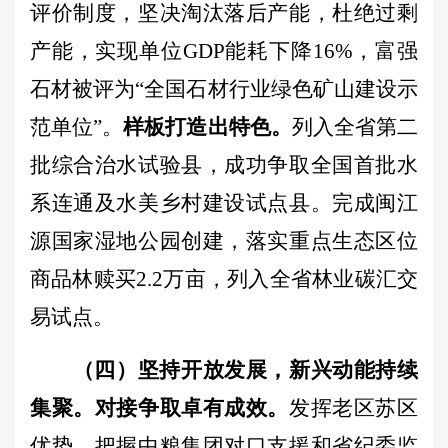
评价制度，
坚决淘汰落后产能，杜绝过剩
产能，实现单位
GDP能耗下降16%，
富强
石材被评为
“全国石材行业绿色矿山建设示
范单位”。
样板打造出特色。
列入全省第二
批综合治水试验县，成功争取全国首批水
系连通
及水美乡村建设试点县
。完成
闽江
源国家湿地公园创建，
落实重点生态区位
商品林赎买
2.2万亩，列入全省林业碳汇交
易试点。
（四）坚持开放发展，新兴动能持续
集聚。
对接争取卓有成效。
发挥老区苏区
优势，把握中粮集团对口支援和省纪委监