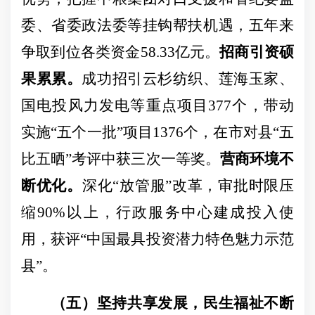
委、省委政法委等挂钩帮扶机遇，五年来
争取到位各类资金
58.33亿元。
招商引资硕
果累累。
成功招引云杉纺织、
莲海玉家、
国电投风力发电
等
重点项目
377个，带动
实施“五个一批”项目1376个，在市对县“五
比五晒”考评中获三次一等奖。
营商环境不
断优化。
深化
“放管服”改革，审批时限压
缩90%以上，行政服务中心建成投入使
用，获评“中国
最具投资潜力特色魅力示范
县
”。
（五）坚持共享发展，民生福祉不断