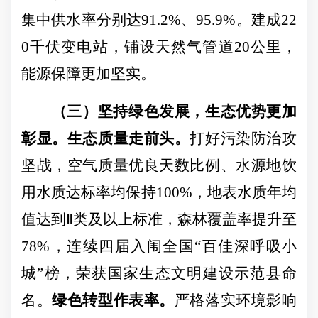
集中供水率分别达91.2%、95.9%。建
成
22
0千伏变电站，铺设天然气管道20公里，
能源保障更加坚实。
（三）坚持绿色发展，生态优势更加
彰显。
生态质量走前头。
打好污染防治攻
坚战，空气质量优良天数比例、水源地饮
用水质达标率均保持
100
%
，地表水质年均
值达到
Ⅱ类及以上标准
，
森林覆盖率提升至
78
%
，
连续四届入闱全国
“百佳深呼吸小
城”榜
，荣
获国家生态文明建设示范县命
名
。
绿色转型作表率。
严格落实环境影响