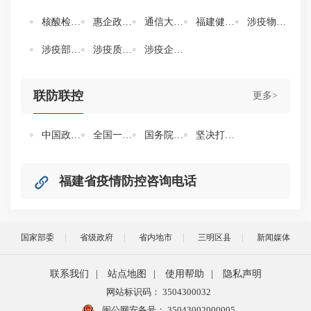
核酸检测证明
惠企政策查询
通信大数据行程卡
福建健康码
涉疫物资生产企业清单
涉疫部分产品注册信息
涉疫质量不合格产品批次清单
涉疫企业行政处罚信息
联防联控
更多>
中国政府网新冠肺炎疫情防控专区
全国一体化政务服务平台新冠肺炎疫情防控专题
国务院联防联控机制文件
坚决打赢疫情防控歼灭战 三明在行动
福建省疫情防控咨询电话
国家部委
省级政府
省内地市
三明区县
新闻媒体
联系我们
|
站点地图
|
使用帮助
|
隐私声明
网站标识码： 3504300032
闽公网安备号：
35043002000005