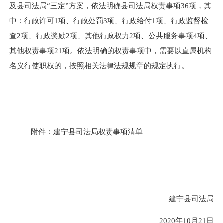
及县
司法
局
“
三定
”
方案，依法明确县
司法
局权责事项
36
项，其
中：行政
许可
1
项、
行政处罚
3
项、
行政给付
1项、行政
监督检
查
2
项
、
行政奖励
2项、其他行政权力2项、公共服务事项4项
、
其他权责事项
21
项。依法明确的权责事项中，需要以直属机构
名义行使职权的，按照相关法律法规规章的规定执行。
附件：建宁县司法局权责事项清单
建宁县司法局
2020年10月21日