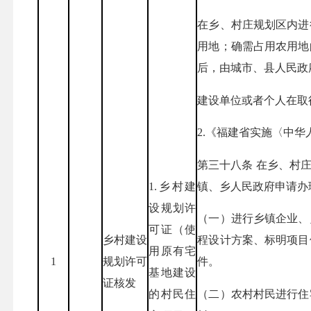
在乡、村庄规划区内进
用地；确需占用农用地
后，由城市、县人民政
建设单位或者个人在取
2.《福建省实施〈中华
第三十八条 在乡、村
1.乡村建
镇、乡人民政府申请办
设规划许
（一）进行乡镇企业、
可证（使
乡村建设
程设计方案、标明项目
用原有宅
1
规划许可
件。
基地建设
证核发
的村民住
（二）农村村民进行住