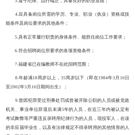
3.
遵守纪律、品行端正，具备良好的职业道德；
4.
应具备岗位所需的学历、专业、职业（执业）资格或技
能条件及岗位要求的其他条件；
5.
具有正常履行职责的身体条件、能胜任岗位工作要求；
6.
符合招聘岗位所要求的各项资格条件；
7.
福建省已在编教师不在此招聘范围；
8.
年龄满
18
周岁以上，
35
周岁
以下（即在
1984
年
3
月
16
日
至
2002
年
3
月
16
日期间出生）；
9.
曾因犯罪受过刑事处罚或曾被开除公职的人员或被党政
机关、事业单位辞退后未满
5
年的人员，在近三年内被认定有
考试舞弊等严重违反录聘用纪律行为的人员，现役军人，在读
的非应届毕业生，以及有法律规定不得录聘用的其他情形的人