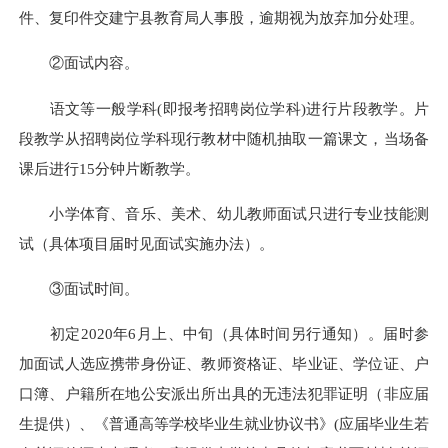
件、复印件交建宁县教育局人事股，逾期视为放弃加分处理。
②面试内容。
语文等一般学科
(
即报考招聘岗位学科
)
进行片段教学。片
段教学从招聘岗位学科现行教材中随机抽取一篇课文，当场备
课后进行
15
分钟片断教学。
小学体育、音乐、美术、幼儿教师面试只进行专业技能测
试（具体项目届时见面试实施办法）。
③面试时间。
初定
2020
年
6
月上、中旬（具体时间另行通知）。届时参
加面试人选应携带身份证、教师资格证、毕业证、学位证、户
口簿、户籍所在地公安派出所出具的无违法犯罪证明（非应届
生提供）、《普通高等学校毕业生就业协议书》
(
应届毕业生若