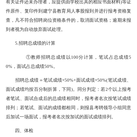
有关证件还未办理者，应提供由学校出具的相应书面材料
)
等证
件原件、复印件到建宁县教育局人事股报到并进行报考资格复
查，凡不符合招聘岗位资格条件的，取消面试资格；逾期未报
到者视为自动放弃面试处理。
5.
招聘总成绩的计算
①教师招聘总成绩以
100
分计算，笔试占总成绩
5
0%
，面试占总成绩
50%
。
招聘总成绩＝笔试成绩×
50%+
面试成绩×
50%(
笔试成绩、
面试成绩均按百分制折算，下同
)
。
同分判定：若
2
个以上报考
者笔试、面试合成后的总成绩相同时，报考者名次按笔试成绩
排列；若笔试、面试的成绩都相同，则报县考聘领导小组同意
后加试一场面试，报考者名次按加试的面试成绩排列。
四、体检