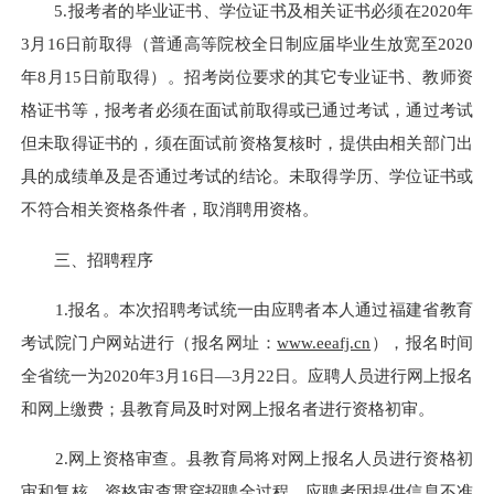
5.
报考者的毕业证书、学位证书及相关证书必须在
2020
年
3
月
16
日前取得（普通高等院校全日制应届毕业生放宽至
2020
年
8
月
15
日前取得）。招考岗位要求的其它专业证书、教师资
格证书等，报考者必须在面试前取得或已通过考试，通过考试
但未取得证书的，须在面试前资格复核时，提供由相关部门出
具的成绩单及是否通过考试的结论。未取得学历、学位证书或
不符合相关资格条件者，取消聘用资格。
三、招聘程序
1.
报名。
本次招聘考试统一由应聘者本人通过福建省教育
考试院门户网站进行（报名网址：
www.eeafj.cn
），报名时间
全省统一为
2020
年
3
月
16
日—
3
月
22
日。
应聘人员进行网上报名
和网上缴费；县教育局及时对网上报名者进行资格初审。
2.
网上资格审查。
县教育局将对网上报名人员进行资格初
审和复核。资格审查贯穿招聘全过程，应聘者因提供信息不准