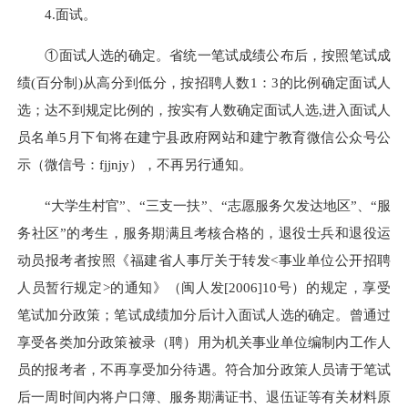
4.
面试。
①
面试人选的确定。省统一笔试成绩公布后，按照笔试成
绩
(
百分制
)
从高分到低分，按招聘人数
1
：
3
的比例确定面试人
选；达不到规定比例的，按实有人数确定面试人选
,
进入面试人
员名单
5
月下旬将在建宁县政府网站和建宁教育微信公众号公
示（微信号：
fjjnjy
），不再另行通知。
“大学生村官”、“三支一扶”、“志愿服务欠发达地区”、“服
务社区”的考生，服务期满且考核合格的，退役士兵和退役运
动员报考者按照《福建省人事厅关于转发
<
事业单位公开招聘
人员暂行规定
>
的通知》（闽人发
[2006]10
号）的规定，享受
笔试加分政策；笔试成绩加分后计入面试人选的确定
。曾通过
享受各类加分政策被录（聘）用为机关事业单位编制内工作人
员的报考者，不再享受加分待遇。符合加分政策人员请于笔试
后一周时间内将户口簿、服
务期满证书、退伍证等有关材料原