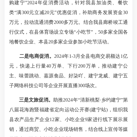
购建宁”2024年促消费活动，针对我县加油类、餐饮
类“满300元立减20元”优惠促消，补助商务发展资金30
万元，拉动流通消费2000多万元。结合我县廊桥竣工通
行仪式，在县体育场设立专场“小吃节”，50多家全国各
地餐饮企业、本县20多家企业参加小吃节活动。
二是电商促消。
2024年1-3月全县电商交易额达1亿
元，快递上行量40万单、下行200万单，推动建宁公
主、味蕾跳动、嘉源食品、好柒吖、建宁龙威、建宁五
子网络科技公司等企业开展直播300场次。
三是文旅促消。
助推2024年“清新桃梨·乡约建宁”第
八届花海跑暨福建省定向运动公开赛(建宁站)，组织我
县农产品生产企业12家、小吃企业9家进行线下展示展
销，通过商贸、小吃企业现场销售，结合线上宣传等媒