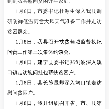
到到我县慰问贫困计生家庭。
1
月
6
日
，市委书记杜源生深入我县调
研防御低温雨雪大风天气准备工作并走访
贫困群众。
1
月
8
日
，我县召开扶贫领域监督执纪
问责工作第三次集体约谈会。
1
月
8
日
，
建宁县委书记郑剑波深入溪
口镇走访慰问挂包帮扶贫困户
。
1
月
8
日
，
县长陈显卿深入均口镇走访
慰问贫困户
。
1
月
8
日
，
我县组织召开省、市、县第