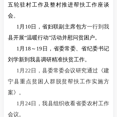
五轮驻村工作及整村推进帮扶工作座谈
会
。
1
月
10
日
，省妇联副主席包方
一行到我
县开展“温暖行动”活动并慰问贫困户。
1
月
18
～
19
日，省委常委、省纪委书记
刘学新到我县调研精准扶贫工作。
1
月
22
日
，
县委常委会议研究通过《建
宁县重点贫困人群脱贫帮扶工作实施方
案》。
1
月
24
日
，
我县组织收看省委农村工作
会议。