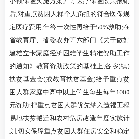
小额保险实施方案》等医疗保险政策报销
后
,
对重点贫困人群个人负担的符合医保规
定医疗费用
,
年终一次性再给予
50%
救助
;
在
省教育厅、省委农办等六部门《关于做好
建档立卡家庭经济困难学生精准资助工作
的通知》教育资助政策的基础上
,
各乡
(
镇
)
扶贫基金会
(
或教育扶贫基金
)
给予重点贫
困人群家庭中高中以上学生每生每年
1000
元资助
;
把重点贫困人群优先纳入造福工程
易地扶贫搬迁和农村危房改造年度实施计
划
,
切实保障重点贫困人群住房安全和稳定