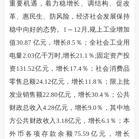
重要机遇，
着力稳增长、调结构、促改
革、惠民生、防风险
，经济社会发展保持
稳中向好的态势。
1
～
12
月
,
规上工业增加
值
30.87
亿元，增长
8.5
％；全社会工业用
电量
2.03
亿千万时
,
增长
21.1
％
;
固定资产投
资
131.52
亿元，增长
17.4
％；社会消费品
零售总额
24.12
亿元，增长
11.8
％；限上批
发业销售额
22.80
亿元，增长
30.4
％；公共
财政总收入
4.28
亿元，增长
9.0
％，其中地
方公共财政收入
3.18
亿元，增长
6.1
％；本
外币各项存款余额
75.59
亿元，增长