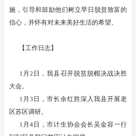
施，引导和鼓励他们树立早日脱贫致富的
信心，并怀有对未来美好生活的希望。
【
工作日志
】
1
月
2
日
，我县召开脱贫脱帽决战决胜
大会。
1
月
3
日
，
市长余红胜深入我县开展老
区苏区调研
。
1
月
4
日
，
市计生协会会长吴金容一行