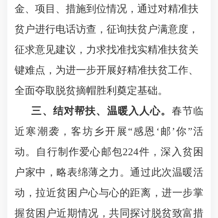
金、项目、措施到位情况，通过对精准扶
贫户进行电话访查，征询扶贫户满意度，
征求意见建议，力求找准找实精准扶贫关
键难点，为进一步开展好精准扶贫工作、
全面夺取脱贫摘帽胜利奠定基础。
三、结对帮扶、温暖入人心。
春节临
近寒潮袭，客坊乡开展
“
感恩
‘
邮
’
你
”
活
动。自行制作爱心邮包
224
件，深入贫困
户家中，略表绵薄之力。通过此次温暖活
动，拉近贫困户心与心的距离，进一步掌
握贫困户近期情况，共同探讨脱贫致富措