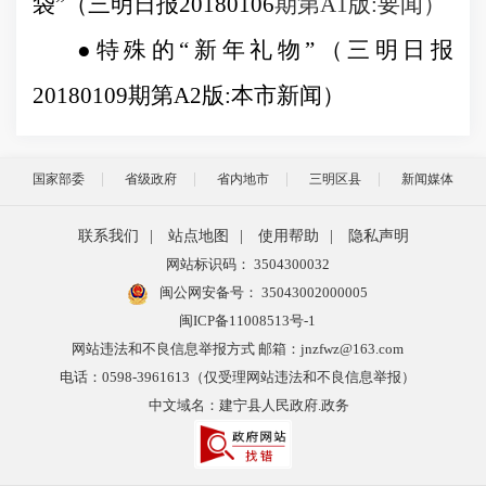
袋
”
（三明日报
20180106
期第
A1
版
:
要闻）
●
特殊的“新年礼物”
（三明日报
20180109
期第
A2
版
:
本市新闻）
国家部委
省级政府
省内地市
三明区县
新闻媒体
联系我们
|
站点地图
|
使用帮助
|
隐私声明
网站标识码： 3504300032
闽公网安备号：
35043002000005
闽ICP备11008513号-1
网站违法和不良信息举报方式 邮箱：jnzfwz@163.com
电话：0598-3961613（仅受理网站违法和不良信息举报）
中文域名：建宁县人民政府.政务