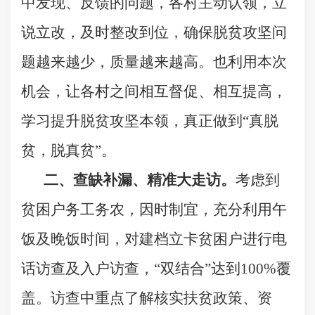
中发现、反馈的问题，各村主动认领，立
说立改，及时整改到位，确保脱贫攻坚问
题越来越少，质量越来越高。也利用本次
机会，让各村之间相互督促、相互提高，
学习提升脱贫攻坚本领，真正做到
“
真脱
贫，脱真贫
”
。
二、查缺补漏、精准大走访。
考虑到
贫困户务工务农，因时制宜，充分利用午
饭及晚饭时间，对建档立卡贫困户进行电
话访查及入户访查，
“
双结合
”
达到
100%
覆
盖。访查中重点了解核实扶贫政策、资