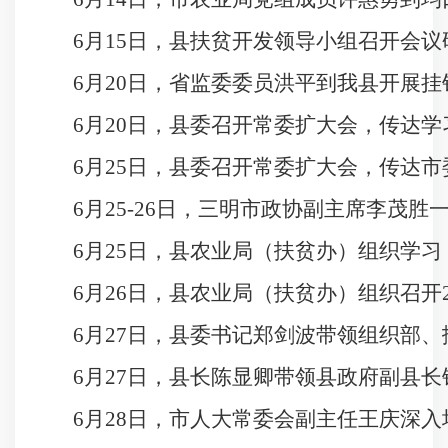
6
月
15
日
，县扶贫开发领导小组召开会议
6
月
20
日
，省监委委员洪平到我县开展挂
6
月
20
日
，县委召开常委扩大会，传达学
6
月
25
日
，县委召开常委扩大会，传达市
6
月
25-26
日，三明市政协副主席李茂胜
6
月
25
日
，县农业局（扶贫办）组织学习
6
月
26
日
，县农业局（扶贫办）组织召开
6
月
27
日
，县委书记郑剑波带领组织部、
6
月
27
日
，县长陈显卿带领县政府副县长
6
月
28
日
，市人大常委会副主任王庆深入