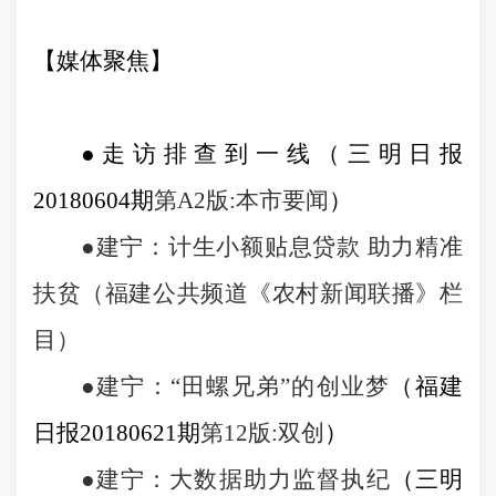
【媒体聚焦】
●
走访排查到一线
（三明日报
20180604
期
第
A2
版
:
本市要闻
）
●
建宁：计生小额贴息贷款 助力精准
扶贫
（福建公共频道《农村新闻联播》栏
目）
●
建宁：“田螺兄弟”的创业梦
（福建
日报
20180621
期
第
12
版
:
双创
）
●
建宁：大数据助力监督执纪
（三明