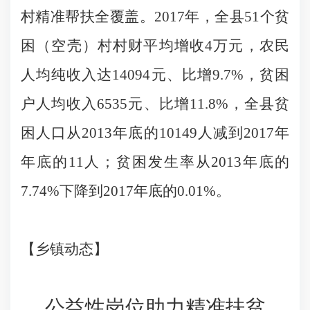
村精准帮扶全覆盖。
2017
年，全县
51
个贫
困（空壳）村村财平均增收
4
万元，农民
人均纯收入达
14094
元、比增
9.7%
，贫困
户人均收入
6535
元、比增
11.8%
，全县贫
困人口从
2013
年底的
10149
人减到
2017
年
年底的
11
人；贫困发生率从
2013
年底的
7.74%
下降到
2017
年底的
0.01%
。
【乡镇动态】
公益性岗位助力精准扶贫