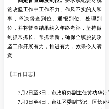
四是督查调度到位。
要求镇纪委对脱
贫攻坚工作中工作不力、作风不实的人和
事，坚决督查到位、通报到位、处理到
位，并将督查结果纳入年终考评，坚持做
到抓常抓长、常抓常新，确保全镇脱贫攻
坚工作开展有力，推进有力，效果令人满
意。
【
工作日志
】
7
月
2
日
至
3
日，市政府办副主任黄功华带
7
月
3
日
至
4
日，台江区委副书记、区长孙