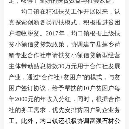
定，取得了良好的扶贫效益与社会效益。
均口镇在精准扶贫工作开展以来，认
真探索创新各类帮扶模式，积极推进贫困
户增收脱贫。
2017
年，均口镇根据上级扶
贫小额信贷贷款政策，协调建宁县莲乡荷
蟹专业合作社申请扶贫小额信贷新型经营
主体带动贴息贷款
30
万元用于合作社发展
产业，通过“合作社
+
贫困户”的模式，与贫
困户签订协议，给予帮扶的
10
户贫困户每
年
2000
元的年收入分红，同时，根据合作
社的务工需求，优先安排贫困户到企业务
工。
此外，均口镇还积极协调富强石材公