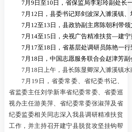
7
月
9
日
至
10
日，省保监局李彩玲副处长
7
月
12
日
，
县委书记郑剑波深入濉溪镇、
7
月
12
至
13
日，县政协副主席陈朝利带领
7
月
14
至
15
日，央视广告精准扶贫
—
建宁
7
月
17
至
18
日，省基层处调研员陈艳一行
7
月
18
日
，中国志愿服务联合会赵津芳副
7
月
18
日
上午，
县长陈显卿深入濉溪镇水
7
月
19
日
，省委常委、省纪委书记、
省监委主任刘学新率省纪委常委、省委巡
视办主任游美萍、省纪委常委张淑萍及省
纪委监委相关同志深入我县调研精准扶贫
工作，并主持召开建宁县脱贫攻坚挂钩帮