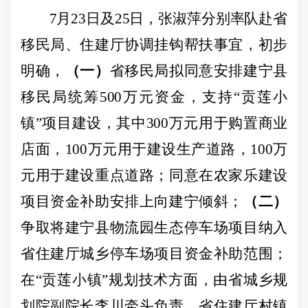
7
月
23
日
及
25
日，张淑萍分别率队赴省
移民局、住建厅协调挂钩帮扶事宜，初步
明确，
（一）
省移民局拟同意安排建宁县
移民局统筹
500
万元资金，支持“贡莲小
镇”项目建设，其中
300
万元用于购置商业
店面，
100
万元用于建设生产道路，
100
万
元用于建设重点道路；同意在农家乐建设
项目资金补助安排上向建宁倾斜；
（二）
争取将建宁县物流园生态停车场项目纳入
省住建厅城乡停车场项目资金补助范围；
在“贡莲小镇”规划技术方面，由省城乡规
划院副院长李川牵头负责，省住建厅村镇