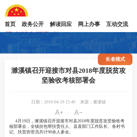
首页
政务公开
解读回应
网上办事
互动交流

长者模式
濉溪镇召开迎接市对县2018年度脱贫攻
坚验收考核部署会
日期：2019-04-19 15:40
来源：濉溪镇


|
4月19日，濉溪镇召开迎接市对县2018年度脱贫攻坚验收考
核部署会，全镇挂包帮扶责任人、县直部门工作队长、各村书
记、扶贫协管员共计90余人参会。