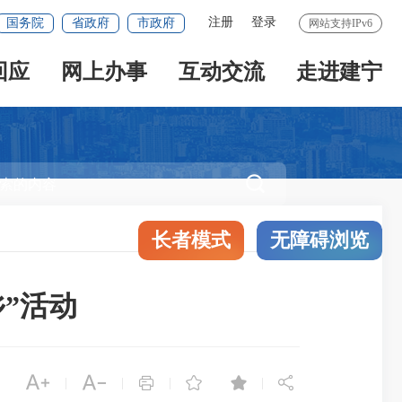
注册
登录
国务院
省政府
市政府
网站支持IPv6
回应
网上办事
互动交流
走进建宁

长者模式
无障碍浏览
”活动






|
|
|
|