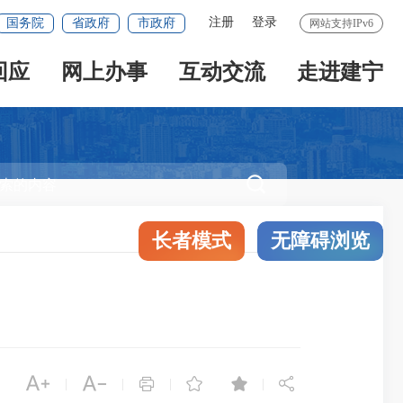
注册
登录
国务院
省政府
市政府
网站支持IPv6
回应
网上办事
互动交流
走进建宁

长者模式
无障碍浏览






|
|
|
|