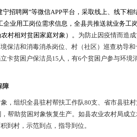
建宁招聘网”等微信APP平台，采取线上、线下相结
工企业用工岗位需求信息，全县共推送就业务工岗位
人为农村相对贫困家庭对象）
。
为防止因疫情而造成
环境保洁和消毒消杀岗位、村（社区）巡查劝导和
档立卡贫困户保洁员
15人，有6个贫困户参与环境
保障
对象，组织全县驻村帮扶工作队
80支、省市县驻村
计划，帮助贫困对象恢复生产。如县农业农村局成
面积到村，示范到点，指导到位。