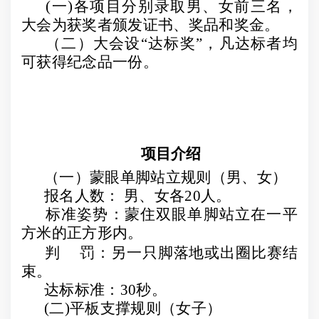
(
一
)
各项目分别录取男、女前三名，
大会为获奖者颁发证书、奖品和奖金。
（二）大会设
“
达标奖
”
，凡达标者均
可获得纪念品一份。
项目介绍
（一）蒙眼单脚站立规则（男、女）
报名人数： 男、女各
20
人。
标准姿势：蒙住双眼单脚站立在一平
方米的正方形内。
判
罚：另一只脚落地或出圈比赛结
束。
达标标准：
30
秒。
(
二
)
平板支撑规则（女子）