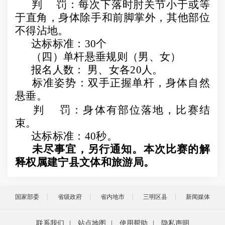
判
罚：每次下落时肘关节小于或等
于直角，身体除手和前脚掌外，其他部位
不得沾地。
达标标准：
30
个
（四）单杆悬垂规则（男、女）
报名人数： 男、女各
20
人。
标准姿势：双手正握单杆，身体自然
悬垂。
判
罚：身体有部位落地，比赛结
束。
达标标准：
40
秒。
未尽事宜，另行通知。本次比赛的解
释权属建宁县文体和旅游局。
国家部委
省级政府
省内地市
三明区县
新闻媒体
联系我们
|
站点地图
|
使用帮助
|
隐私声明