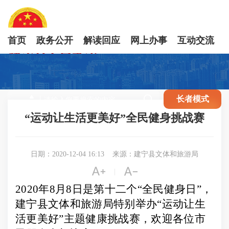
首页
政务公开
解读回应
网上办事
互动交流

长者模式
“运动让生活更美好”全民健身挑战赛
日期：2020-12-04 16:13
来源：建宁县文体和旅游局


|
2020
年
8
月
8
日是第十二个
“
全民健身日
”
，
建宁县文体和旅游局特别举办
“
运动让生
活更美好
”
主题健康挑战赛，欢迎各位市