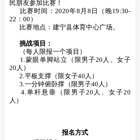
民朋友参加比赛！
比赛时间：
2020
年
8
月
8
日
（晚
19:30-
22
：
00
）
比赛地点：建宁县体育中心广场。
挑战项目：
（每人限报一个项目）
1.
蒙眼单脚站立（限男子
20
人、女子
20
人）
2.
平板支撑（限女子
40
人）
3.
一分钟俯卧撑（限男子
40
人）
4.
单杆悬垂（限男子
20
人、女子
20
人）
报名方式