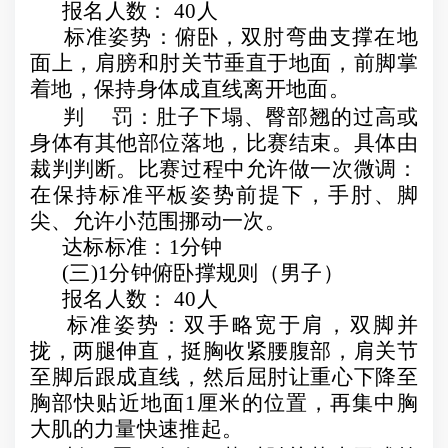
报名人数：
40
人
标准姿势：俯卧，双肘弯曲支撑在地
面上，肩膀和肘关节垂直于地面，前脚掌
着地，保持身体成直线离开地面。
判
罚：肚子下塌、臀部翘的过高或
身体有其他部位落地，比赛结束。具体由
裁判判断。比赛过程中允许做一次微调：
在保持标准平板姿势前提下，手肘、脚
尖、允许小范围挪动一次。
达标标准：
1
分钟
(
三
)1
分钟俯卧撑规则（男子）
报名人数：
40
人
标准姿势：双手略宽于肩，双脚并
拢，两腿伸直，挺胸收紧腰腹部，肩关节
至脚后跟成直线，然后屈肘让重心下降至
胸部快贴近地面
1
厘米的位置，再集中胸
大肌的力量快速推起。