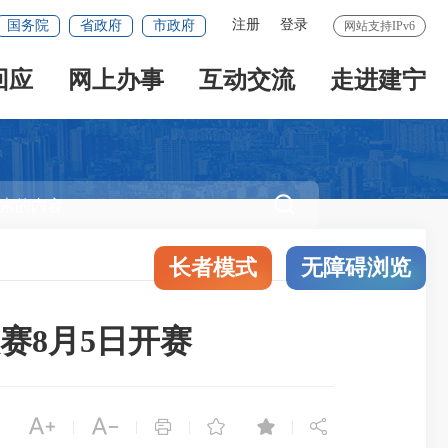
注册
登录
国务院
省政府
市政府
网站支持IPv6
回应
网上办事
互动交流
走进建宁

长者模式
无障碍浏览
赛8月5日开赛






|
|
|
|