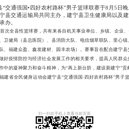
“交通强国•四好农村路杯”男子篮球联赛于
8
月
5
日晚
宁县交通运输局共同主办，建宁县卫生健康局以及建
承办。
的首次全县性篮球赛，共有来各自机关事业单位、乡镇、企业、
、卫健局（县总医院）、县消防大队、电信烟草联队、里心镇
队、福建众盈、鑫发建材、园丰农场）。赛事旨在配合建宁县交
做好疫情防控与经济社会发展工作的相关要求，提高人民群众
作中的凝神聚力和奋斗精神，为“再上新台阶，建设新建宁”贡
福建省全民健身运动会建宁县“交通强国·四好农村路杯”男子
扫一扫在手机上查看当前页面