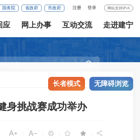
注册
登录
国务院
省政府
市政府
网站支持IPv6
回应
网上办事
互动交流
走进建宁

长者模式
无障碍浏览
日健身挑战赛成功举办






|
|
|
|