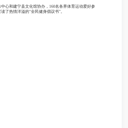
体中心和建宁县文化馆协办，
160
名各界体育运动爱好参
读了热情洋溢的“全民健身倡议书”。