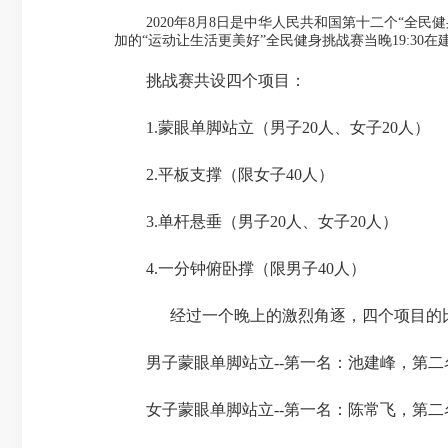
2020
年
8
月
8
日是中华人民共和国第十二个“全民
加的“运动让生活更美好”全民健身挑战赛当晚
19:30
在
挑战赛共设四个项目：
1.
蒙眼单脚站立（男子
20
人、女子
20
人）
2.
平板支撑（限女子
40
人）
3.
单杆悬垂（男子
20
人、女子
20
人）
4.
一分钟俯卧撑（限男子
40
人）
经过一个晚上的激烈角逐，四个项目的比
男子蒙眼单脚站立
--
第一名：池建峰，第二
女子蒙眼单脚站立
--
第一名：陈常飞，第二