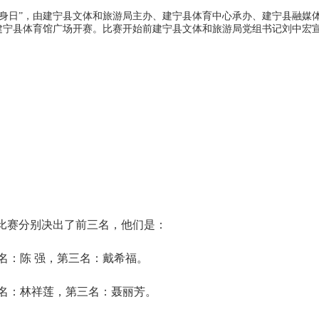
健身日”，由建宁县文体和旅游局主办、建宁县体育中心承办、建宁县融媒
建宁县体育馆广场开赛。比赛开始前建宁县文体和旅游局党组书记刘中宏宣
赛分别决出了前三名，他们是：
名：陈 强，第三名：戴希福。
名：林祥莲，第三名：聂丽芳。