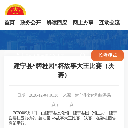
首页
政务公开
解读回应
网上办事
互动交流

长者模式
建宁县“碧桂园”杯故事大王比赛（决
赛）
日期：2020-12-04 16:28
来源：建宁县文体和旅游局


|
2020
年
9
月
1
日，由建宁县文化馆、建宁县图书馆主办，建宁
县碧桂园协办的“碧桂园”杯故事大王比赛（决赛）在碧桂园售
楼部举行。