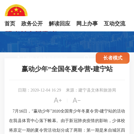
首页
政务公开
解读回应
网上办事
互动交流

长者模式
赢动少年”全国冬夏令营•建宁站
日期：2020-12-04 16:29
来源：建宁县文体和旅游局


|
7
月
日，“赢动少年”
全国青少年冬夏令营•建宁站的活动
16
2020
在我县体育中心落下帷幕。由于新冠肺炎疫情的影响，少体校
将原定一期的夏令营活动划分成了两期：第一期是来自城区四