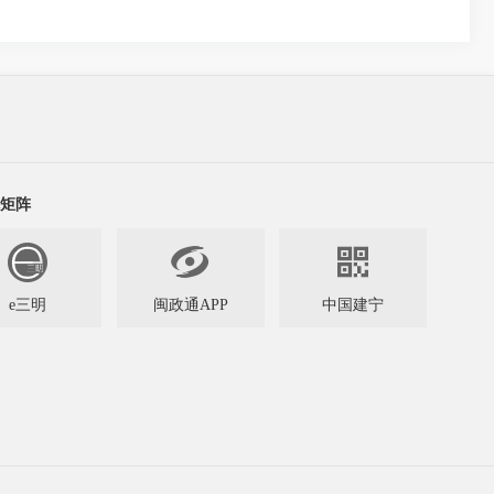
矩阵


e三明
闽政通APP
中国建宁