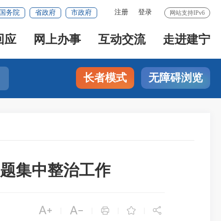
注册
登录
国务院
省政府
市政府
网站支持IPv6
回应
网上办事
互动交流
走进建宁
长者模式
无障碍浏览
题集中整治工作





|
|
|
|