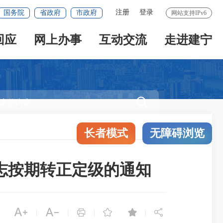
注册
登录
国务院
省政府
市政府
网站支持IPv6
回应
网上办事
互动交流
走进建宁

长者模式
无障碍浏览
志按期转正定级的通知






|
|
|
|