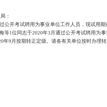
理局：
过公开考试聘用为事业单位工作人员，
现试用期
梅等
1
位同志于
2020
年
3
月通过
公开考试聘用为事
20
年
9
月按期转正定级。
请各有关单位按时办理转