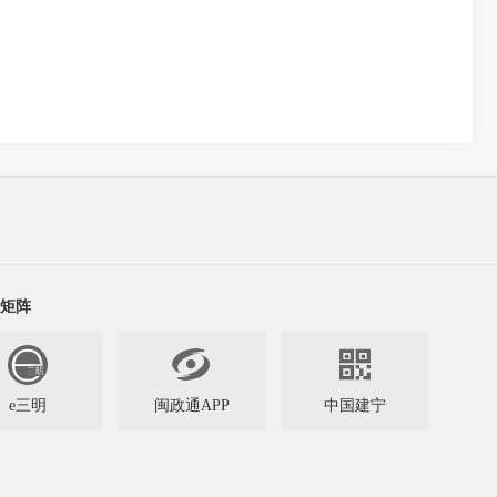
矩阵


e三明
闽政通APP
中国建宁