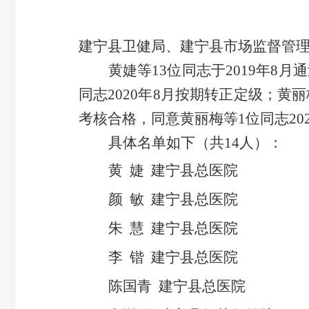
建宁县卫健局、建宁县市场监督管
黄婕等
13
位同志于
2019
年
8
月通
同志
2020
年
8
月按期转正定级；黄丽
考核合格，同意黄丽梅等
1
位同志
20
具体名单如下（共
14
人）：
黄
婕
建宁县总医院
颜
敏
建宁县总医院
朱
慧
建宁县总医院
李
锴
建宁县总医院
陈国青
建宁县总医院