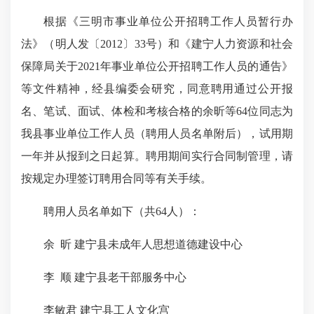
根据《三明市事业单位公开招聘工作人员暂行办
法》（明人发
〔
2012
〕
33
号）和《建宁人力资源和社会
保障局关于
2021
年事业单位公开招聘工作人员的通告》
等文件精神，
经县编委会研究，同意聘用通过公开报
名、笔试、面试、体检和考核合格的余昕等
64
位同志为
我县事业单位工作人员（聘用人员名单附后），试用期
一年并从报到之日起算。聘用期间实行合同制管理，请
按规定办理签订聘用合同等有关手续。
聘用人员名单如下（共
64
人）：
余
昕
建宁县未成年人思想道德建设中心
李
顺
建宁县老干部服务中心
李敏君
建宁县工人文化宫