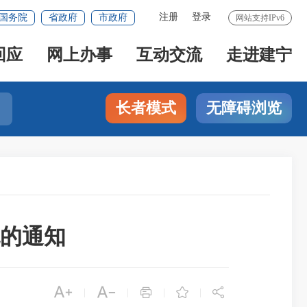
注册
登录
国务院
省政府
市政府
网站支持IPv6
回应
网上办事
互动交流
走进建宁
长者模式
无障碍浏览
的通知





|
|
|
|