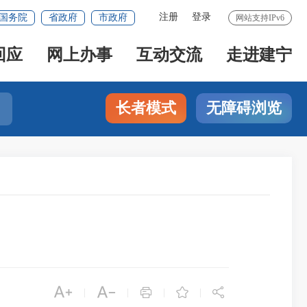
注册
登录
国务院
省政府
市政府
网站支持IPv6
回应
网上办事
互动交流
走进建宁
长者模式
无障碍浏览





|
|
|
|