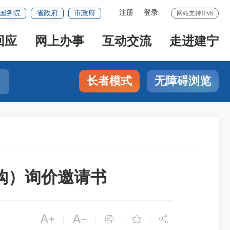
注册
登录
国务院
省政府
市政府
网站支持IPv6
回应
网上办事
互动交流
走进建宁
长者模式
无障碍浏览
购）询价邀请书





|
|
|
|