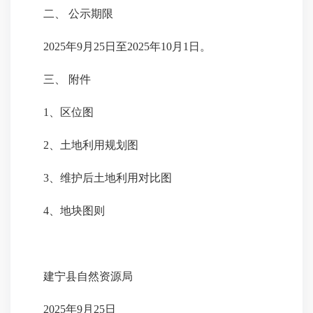
二、
公示期限
2
02
5年
9
月
25
日至2
02
5年
10
月
1
日。
三、
附件
1、
区位图
2、
土地利用规划图
3、
维护后土地利用对比图
4、
地块图则
建宁县自然资源局
2025年9月25日