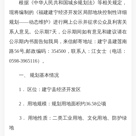
根据《中华人民共和国城乡规划法》等相关规定，
现将编制的《
福建
建宁
经济开发区局部
地块控制性详细
规划
——动态维护
》
进行网上公示
并征求公众及利害关
系人意见
。公示期
7
天，
公示期间如有意见和建议请在
公示
期内书面告知我局
，
来信邮寄地址：建宁县建莲南
路
56号
,邮政编码：3
54500
，
联系人：江女士（电话：
0598-3965116）
。
一、
规划基本情况
1．
区位：建宁县
经济开发区
2．
用地规模：规划用地面积约
36.58
公顷
3．
用地性质：二类工业用地、文化用地、防护绿
地