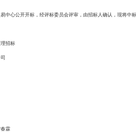
交易中心
公开开标，
经评标委员会评审，
由
招标人确认，现将中
监理招标
公司
宁春霖