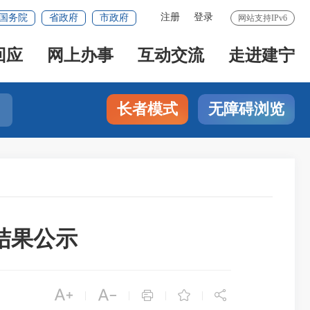
注册
登录
国务院
省政府
市政府
网站支持IPv6
回应
网上办事
互动交流
走进建宁
长者模式
无障碍浏览
结果公示





|
|
|
|