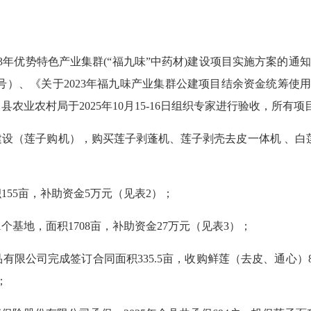
势特色产业集群(“福九味”中药材)建设项目实施方案的通知》(
2〕30号）、《关于2023年福九味产业集群公建项目结余资金统筹使用
农业农村局于2025年10月15-16日组织专家进行验收，所有
（莲子购机），购买莲子剥蓬机、莲子剥壳去皮一体机 、白莲通芯
55亩，补助资金5万元（见表2）；
基地，面积1708亩，补助资金27万元（见表3）；
司完成签订合同面积335.5亩，收购鲜莲（去皮、通心）8299
；