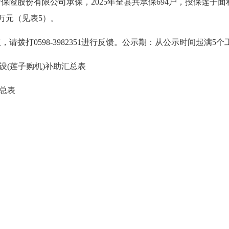
限公司承保，2025年全县共承保694户，投保莲子面积4180.
5万元（见表5）。
打0598-3982351进行反馈。公示期：从公示时间起满5个
设(莲子购机)补助汇总表
总表