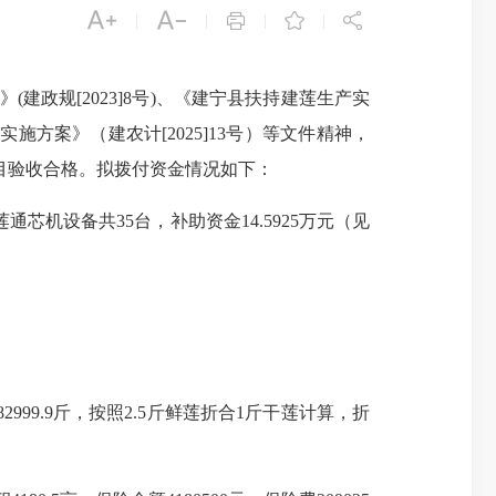





|
|
|
|
建政规[2023]8号)、《建宁县扶持建莲生产实
实施方案》（建农计[2025]13号）等文件精神，
项目验收合格。拟拨付资金情况如下：
机设备共35台，补助资金14.5925万元（见
9.9斤，按照2.5斤鲜莲折合1斤干莲计算，折