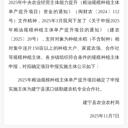
202
5
年中央农业经营主体能力提升（粮油规模种植主体
单产提升项目）资金的通知》（闽财农〔2024〕
112
号）文件精神，
202
5
年
3
月我局下发了《关于申报202
5
年粮油规模种植主体单产提升项目的通知》（建农
〔202
5
〕
20
号），
支持对象为种植水稻（不含制种）相
对集中连片
15
0亩以上的种植大户、家庭农场、合作社
等规模种植主体。
各乡镇组织符合条件的
规模种植主体
申报，
对拟确定项目申报实施主体公示如下：
202
5
年粮油规模种植主体单产提升项目
确定
了
申报
实施主体
为
建宁县
溪口镇勤建农机
专业合作社
。
建宁县农业农村局
202
5
年11
月7日