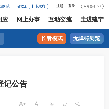
注册
登录
国务院
省政府
市政府
网站支持IPv6
回应
网上办事
互动交流
走进建宁
长者模式
无障碍浏览
登记公告





|
|
|
|