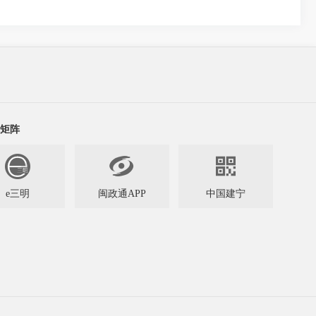
矩阵


e三明
闽政通APP
中国建宁