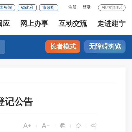
注册
登录
国务院
省政府
市政府
网站支持IPv6
回应
网上办事
互动交流
走进建宁
长者模式
无障碍浏览
登记公告





|
|
|
|