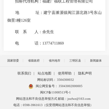
招标代理机构：福建广福联工程管理有限公司
地 址：建宁县濉溪镇闽江源北路3号东山
御景1幢126室
联 系 人：余先生
电 话：13774711869
国家部委
省级政府
省内地市
三明区县
新闻媒体
联系我们
|
站点地图
|
使用帮助
|
隐私声明
网站标识码： 3504300032
闽公网安备号：
35043002000005
闽ICP备11008513号-1
网站违法和不良信息举报方式 邮箱：jnzfwz@163.com
电话：0598-3961613（仅受理网站违法和不良信息举报）