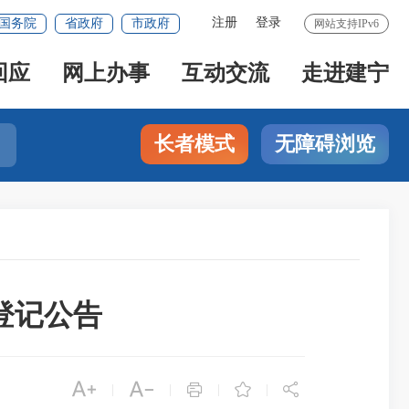
注册
登录
国务院
省政府
市政府
网站支持IPv6
回应
网上办事
互动交流
走进建宁
长者模式
无障碍浏览
登记公告





|
|
|
|