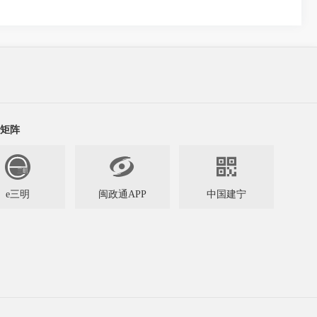
矩阵


e三明
闽政通APP
中国建宁