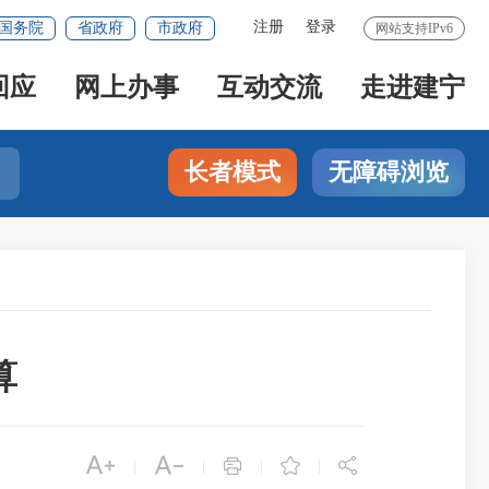
注册
登录
国务院
省政府
市政府
网站支持IPv6
回应
网上办事
互动交流
走进建宁
长者模式
无障碍浏览
算





|
|
|
|