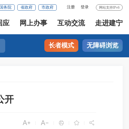
注册
登录
国务院
省政府
市政府
网站支持IPv6
回应
网上办事
互动交流
走进建宁
长者模式
无障碍浏览
公开





|
|
|
|