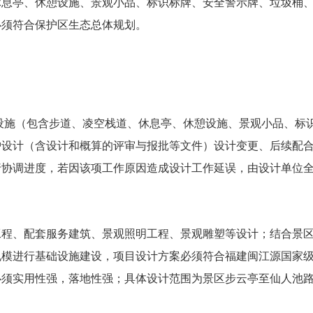
休息亭、休憩设施、景观小品、标识标牌、安全警示牌、垃圾桶
必须符合保护区生态总体规划。
套设施（包含步道、凌空栈道、休息亭、休憩设施、景观小品、标
护设计（含设计和概算的评审与报批等文件）设计变更、后续配
行协调进度，若因该项工作原因造成设计工作延误，由设计单位
、配套服务建筑、景观照明工程、景观雕塑等设计；结合景区
进行基础设施建设，项目设计方案必须符合福建闽江源国家级自然保
案必须实用性强，落地性强；具体设计范围为景区步云亭至仙人池