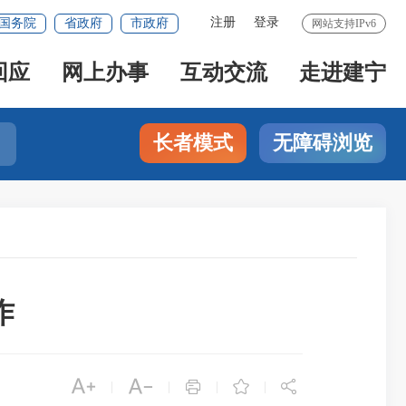
注册
登录
国务院
省政府
市政府
网站支持IPv6
回应
网上办事
互动交流
走进建宁
长者模式
无障碍浏览
作





|
|
|
|