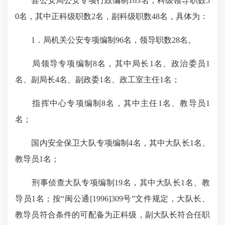
县公安局公安专项行政编制
163
名；科级领导职数
5
0
名，其中正科级职数
2
名，副科级职数
48
名，具体为：
1
．局机关公安专项编制
96
名，领导职数
28
名。
局领导专项编制
8
名，其中局长
1
名、政治委员
1
名、副局长
4
名、副政委
1
名、政工室主任
1
名；
指挥中心专项编制
8
名，其中主任
1
名、教导员
1
名；
国内安全保卫大队专项编制
4
名，其中大队长
1
名、
教导员
1
名；
刑事侦查大队专项编制
19
名，其中大队长
1
名、教
导员
1
名；按“闽公通
[1996]309
号”文件规定，大队长、
教导员符合条件的可配备为正科级，副大队长符合任职