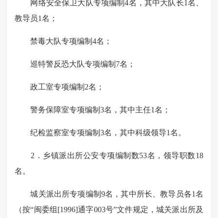
网络安全保卫大队专项编制
4
名，其中大队长
1
名、
教导员
1
名；
禁毒大队专项编制
4
名；
巡特警反恐大队专项编制
7
名；
政工室专项编制
2
名；
警务保障室专项编制
3
名，其中主任
1
名；
纪检监察室专项编制
3
名，其中科级领导
1
名。
2
．乡镇派出所公安专项编制数
53
名，领导职数
18
名。
城关派出所专项编制
9
名，其中所长、教导员各
1
名
（按“闽委组
[1996]
通字
003
号”文件规定，城关派出所及