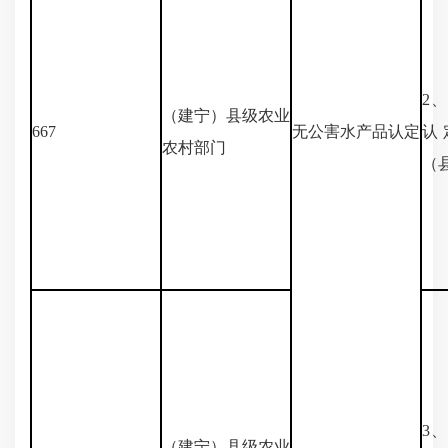
2
（建宁）县级农业
667
无公害水产品认定
认
农村部门
（
3
（建宁）县级农业