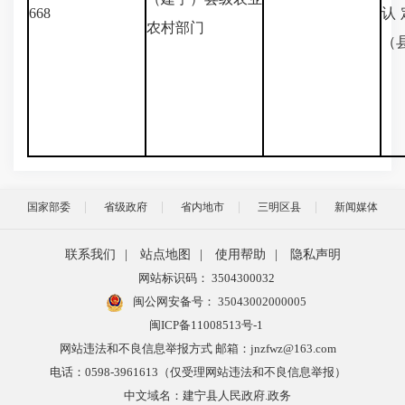
668
认
农村部门
（
国家部委
省级政府
省内地市
三明区县
新闻媒体
联系我们
|
站点地图
|
使用帮助
|
隐私声明
网站标识码： 3504300032
闽公网安备号：
35043002000005
闽ICP备11008513号-1
网站违法和不良信息举报方式 邮箱：jnzfwz@163.com
电话：0598-3961613（仅受理网站违法和不良信息举报）
中文域名：建宁县人民政府.政务