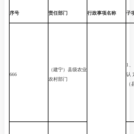
序号
责任部门
行政事项名称
子
1
（建宁）县级农业
666
认
农村部门
（