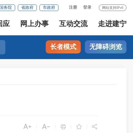
注册
登录
国务院
省政府
市政府
网站支持IPv6
回应
网上办事
互动交流
走进建宁
长者模式
无障碍浏览





|
|
|
|