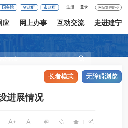
注册
登录
国务院
省政府
市政府
网站支持IPv6
回应
网上办事
互动交流
走进建宁

长者模式
无障碍浏览
建设进展情况






|
|
|
|