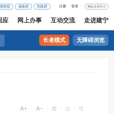
注册
登录
国务院
省政府
市政府
网站支持IPv6
回应
网上办事
互动交流
走进建宁
长者模式
无障碍浏览





|
|
|
|