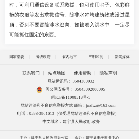
时，可利用通信设备联系救援，也可使用哨子、色彩鲜
艳的衣服等发出求救信号。除非水冲垮建筑物或漫过屋
顶，否则不要冒险涉水逃离。如被卷入洪水中，一定尽
可能抓住固定的东西。
国家部委
省级政府
省内地市
三明区县
新闻媒体
联系我们
|
站点地图
|
使用帮助
|
隐私声明
网站标识码： 3504300032
闽公网安备号：
35043002000005
闽ICP备11008513号-1
网站违法和不良信息举报方式 邮箱：jnzfwz@163.com
电话：0598-3961613（仅受理网站违法和不良信息举报）
中文域名：建宁县人民政府.政务
主办：建宁县人民政府办公室
承办：建宁县电子政务中心