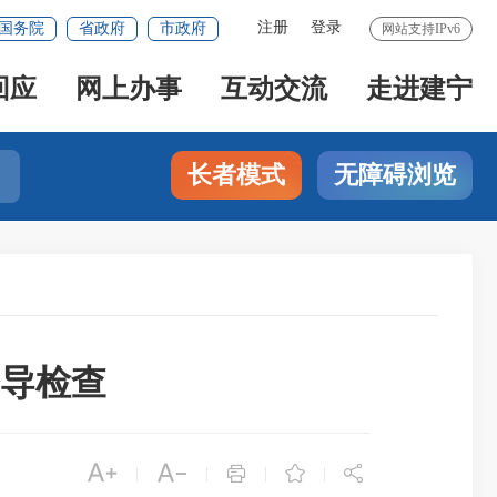
注册
登录
国务院
省政府
市政府
网站支持IPv6
回应
网上办事
互动交流
走进建宁
长者模式
无障碍浏览
导检查





|
|
|
|